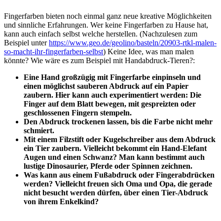
Fingerfarben bieten noch einmal ganz neue kreative Möglichkeiten
und sinnliche Erfahrungen. Wer keine Fingerfarben zu Hause hat,
kann auch einfach selbst welche herstellen. (Nachzulesen zum
Beispiel unter
https://www.geo.de/geolino/basteln/20903-rtkl-malen-
so-macht-ihr-fingerfarben-selbst
) Keine Idee, was man malen
könnte? Wie wäre es zum Beispiel mit Handabdruck-Tieren?:
Eine Hand großzügig mit Fingerfarbe einpinseln und
einen möglichst sauberen Abdruck auf ein Papier
zaubern. Hier kann auch experimentiert werden: Die
Finger auf dem Blatt bewegen, mit gespreizten oder
geschlossenen Fingern stempeln.
Den Abdruck trockenen lassen, bis die Farbe nicht mehr
schmiert.
Mit einem Filzstift oder Kugelschreiber aus dem Abdruck
ein Tier zaubern. Vielleicht bekommt ein Hand-Elefant
Augen und einen Schwanz? Man kann bestimmt auch
lustige Dinosaurier, Pferde oder Spinnen zeichnen.
Was kann aus einem Fußabdruck oder Fingerabdrücken
werden? Vielleicht freuen sich Oma und Opa, die gerade
nicht besucht werden dürfen, über einen Tier-Abdruck
von ihrem Enkelkind?