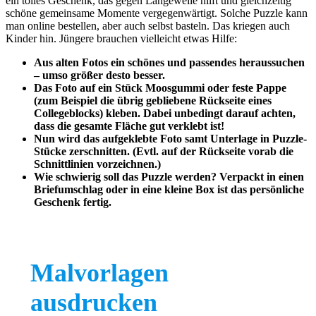
ein tolles Geschenk, das gegen Langeweile hilft und gleichzeitig
schöne gemeinsame Momente vergegenwärtigt. Solche Puzzle kann
man online bestellen, aber auch selbst basteln. Das kriegen auch
Kinder hin. Jüngere brauchen vielleicht etwas Hilfe:
Aus alten Fotos ein schönes und passendes heraussuchen
– umso größer desto besser.
Das Foto auf ein Stück Moosgummi oder feste Pappe
(zum Beispiel die übrig gebliebene Rückseite eines
Collegeblocks) kleben. Dabei unbedingt darauf achten,
dass die gesamte Fläche gut verklebt ist!
Nun wird das aufgeklebte Foto samt Unterlage in Puzzle-
Stücke zerschnitten. (Evtl. auf der Rückseite vorab die
Schnittlinien vorzeichnen.)
Wie schwierig soll das Puzzle werden? Verpackt in einen
Briefumschlag oder in eine kleine Box ist das persönliche
Geschenk fertig.
Malvorlagen
ausdrucken