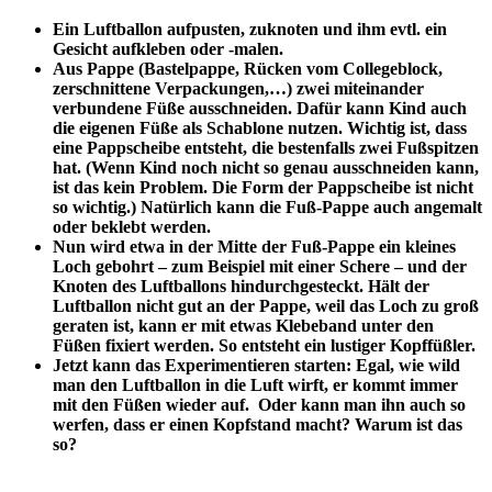
Ein Luftballon aufpusten, zuknoten und ihm evtl. ein
Gesicht aufkleben oder -malen.
Aus Pappe (Bastelpappe, Rücken vom Collegeblock,
zerschnittene Verpackungen,…) zwei miteinander
verbundene Füße ausschneiden. Dafür kann Kind auch
die eigenen Füße als Schablone nutzen. Wichtig ist, dass
eine Pappscheibe entsteht, die bestenfalls zwei Fußspitzen
hat. (Wenn Kind noch nicht so genau ausschneiden kann,
ist das kein Problem. Die Form der Pappscheibe ist nicht
so wichtig.) Natürlich kann die Fuß-Pappe auch angemalt
oder beklebt werden.
Nun wird etwa in der Mitte der Fuß-Pappe ein kleines
Loch gebohrt – zum Beispiel mit einer Schere – und der
Knoten des Luftballons hindurchgesteckt. Hält der
Luftballon nicht gut an der Pappe, weil das Loch zu groß
geraten ist, kann er mit etwas Klebeband unter den
Füßen fixiert werden. So entsteht ein lustiger Kopffüßler.
Jetzt kann das Experimentieren starten: Egal, wie wild
man den Luftballon in die Luft wirft, er kommt immer
mit den Füßen wieder auf. Oder kann man ihn auch so
werfen, dass er einen Kopfstand macht? Warum ist das
so?