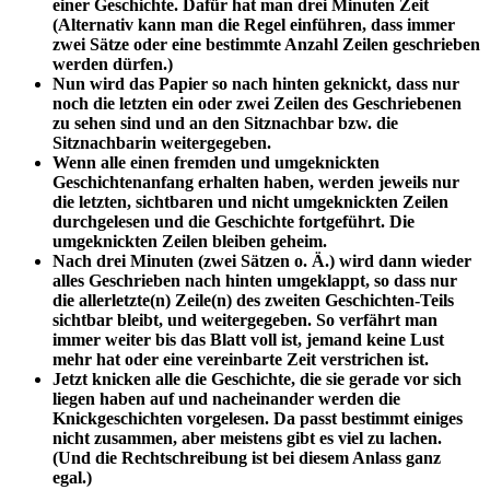
einer Geschichte. Dafür hat man drei Minuten Zeit
(Alternativ kann man die Regel einführen, dass immer
zwei Sätze oder eine bestimmte Anzahl Zeilen geschrieben
werden dürfen.)
Nun wird das Papier so nach hinten geknickt, dass nur
noch die letzten ein oder zwei Zeilen des Geschriebenen
zu sehen sind und an den Sitznachbar bzw. die
Sitznachbarin weitergegeben.
Wenn alle einen fremden und umgeknickten
Geschichtenanfang erhalten haben, werden jeweils nur
die letzten, sichtbaren und nicht umgeknickten Zeilen
durchgelesen und die Geschichte fortgeführt. Die
umgeknickten Zeilen bleiben geheim.
Nach drei Minuten (zwei Sätzen o. Ä.) wird dann wieder
alles Geschrieben nach hinten umgeklappt, so dass nur
die allerletzte(n) Zeile(n) des zweiten Geschichten-Teils
sichtbar bleibt, und weitergegeben. So verfährt man
immer weiter bis das Blatt voll ist, jemand keine Lust
mehr hat oder eine vereinbarte Zeit verstrichen ist.
Jetzt knicken alle die Geschichte, die sie gerade vor sich
liegen haben auf und nacheinander werden die
Knickgeschichten vorgelesen. Da passt bestimmt einiges
nicht zusammen, aber meistens gibt es viel zu lachen.
(Und die Rechtschreibung ist bei diesem Anlass ganz
egal.)