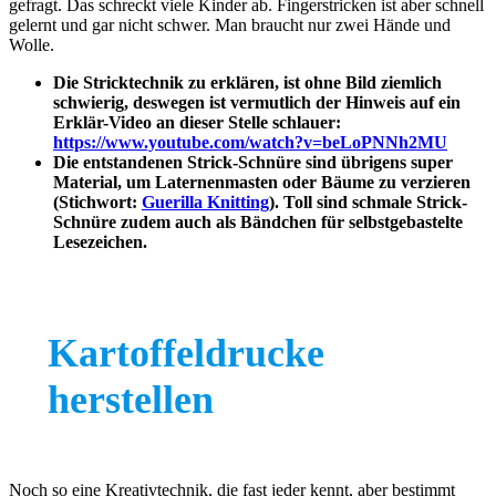
gefragt. Das schreckt viele Kinder ab. Fingerstricken ist aber schnell
gelernt und gar nicht schwer. Man braucht nur zwei Hände und
Wolle.
Die Stricktechnik zu erklären, ist ohne Bild ziemlich
schwierig, deswegen ist vermutlich der Hinweis auf ein
Erklär-Video an dieser Stelle schlauer:
https://www.youtube.com/watch?v=beLoPNNh2MU
Die entstandenen Strick-Schnüre sind übrigens super
Material, um Laternenmasten oder Bäume zu verzieren
(Stichwort:
Guerilla Knitting
). Toll sind schmale Strick-
Schnüre zudem auch als Bändchen für selbstgebastelte
Lesezeichen.
Kartoffeldrucke
herstellen
Noch so eine Kreativtechnik, die fast jeder kennt, aber bestimmt